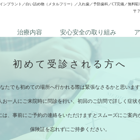
インプラント／白い詰め物（メタルフリー）／入れ歯／予防歯科／
CT完備／無料駐
〒7
治療内容
安心安全の取り組み
初めて受診される方へ
なたでも初めての場所へ行かれる際は緊張なさるかと思います
人お一人にご来院時に問診を行い、初回のご訪問で詳しく症状
には、事前にご予約の連絡をいただけますとスムーズにご案内
​保険証を忘れずにご持参ください。