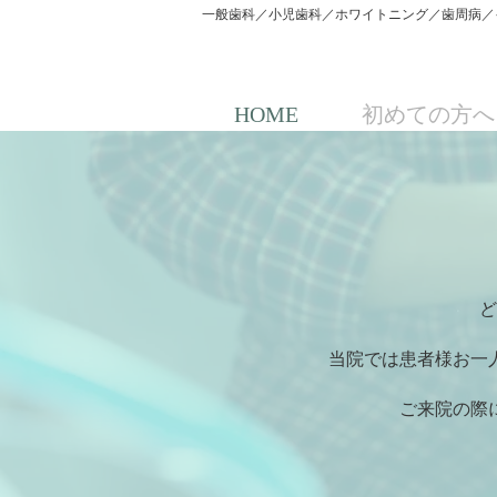
一般歯科／小児歯科／ホワイトニング／歯周病／
ンターうだか歯科医院
HOME
初めての方へ
ど
当院では患者様お一
ご来院の際