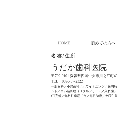
HOME
初めての方へ
名称/住所
うだか歯科医院
〒799-0101
愛媛県四国中央市川之江町406
TEL：0896-57-2322
一般歯科／小児歯科／ホワイトニング／歯周病
ント／白い詰め物（メタルフリー）／入れ歯／
CT完備／無料駐車場10台／​毎日診療／土曜午