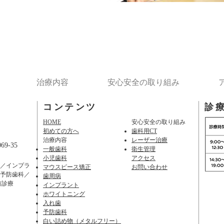
治療内容
安心安全の取り組み
コンテンツ
診
HOME
安心安全の取り組み
初めての方へ
歯科用CT
治療内容
レーザー治療
9-35
一般歯科
衛生管理
小児歯科
アクセス
／インプラ
マウスピース矯正
お問い合わせ​
予防歯科／
歯周病
前診療
インプラント
ホワイトニング
入れ歯
​予防歯科
白い詰め物（メタルフリー）