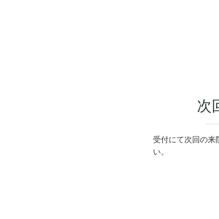
次
受付にて次回の来
い。